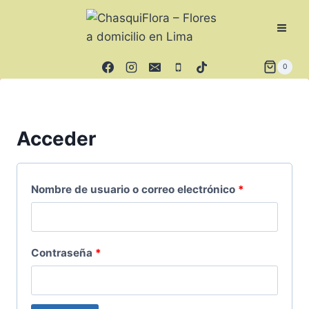
Saltar
al
contenido
0
Acceder
O
Nombre de usuario o correo electrónico
*
b
l
O
Contraseña
*
i
b
g
l