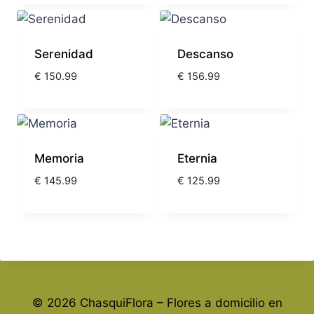
Serenidad
Descanso
€
150.99
€
156.99
Memoria
Eternia
€
145.99
€
125.99
© 2026 ChasquiFlora – Flores a domicilio en