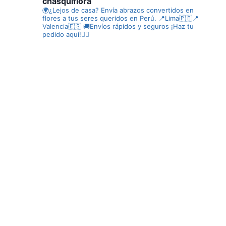
chasquiflora
🌍¿Lejos de casa? Envía abrazos convertidos en
flores a tus seres queridos en Perú.
📍Lima🇵🇪📍
Valencia🇪🇸
🚚Envíos rápidos y seguros
¡Haz tu
pedido aquí!👇🏼