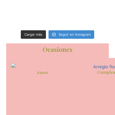
Cargar más
Seguir en Instagram
Ocasiones
Cumple
Amor