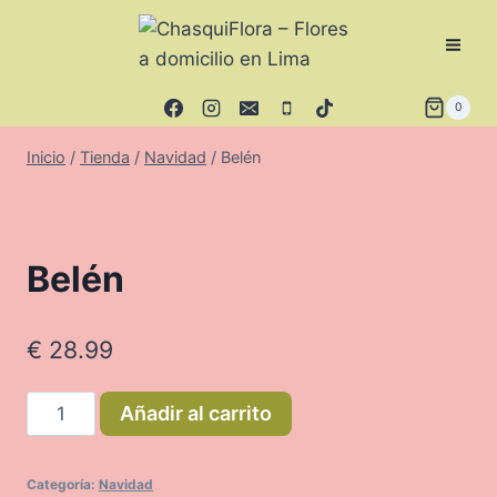
Saltar
al
contenido
0
Inicio
/
Tienda
/
Navidad
/
Belén
Belén
€
28.99
Belén
Añadir al carrito
cantidad
Categoría:
Navidad