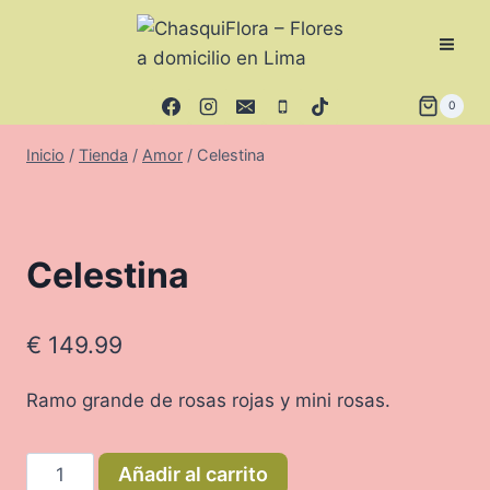
Saltar
al
contenido
0
Inicio
/
Tienda
/
Amor
/
Celestina
Celestina
€
149.99
Ramo grande de rosas rojas y mini rosas.
Celestina
Añadir al carrito