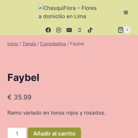
Saltar
al
contenido
0
Inicio
/
Tienda
/
Cumpleaños
/
Faybel
Faybel
€
35.99
Ramo variado en tonos rojos y rosados.
Faybel
Añadir al carrito