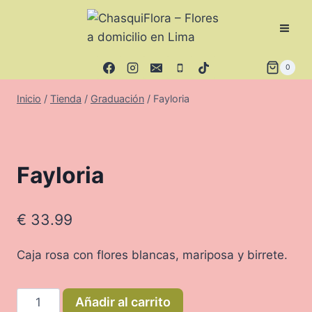
Saltar
al
contenido
0
Inicio
/
Tienda
/
Graduación
/
Fayloria
Fayloria
€
33.99
Caja rosa con flores blancas, mariposa y birrete.
Fayloria
Añadir al carrito