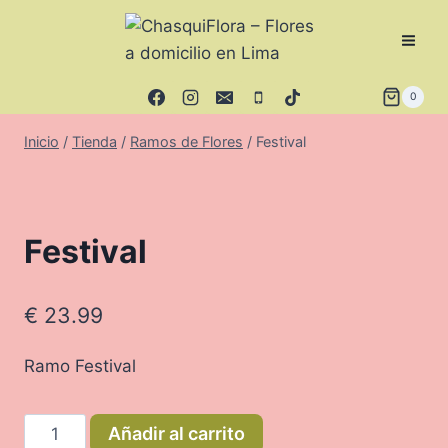
Saltar
al
contenido
0
Inicio
/
Tienda
/
Ramos de Flores
/
Festival
Festival
€
23.99
Ramo Festival
Festival
Añadir al carrito