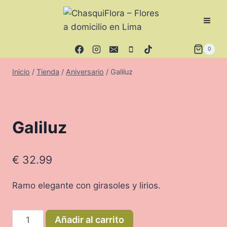
Saltar
al
contenido
0
Inicio
/
Tienda
/
Aniversario
/
Galiluz
Galiluz
€
32.99
Ramo elegante con girasoles y lirios.
Galiluz
Añadir al carrito