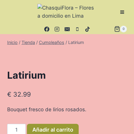
Saltar
al
contenido
0
Inicio
/
Tienda
/
Cumpleaños
/
Latirium
Latirium
€
32.99
Bouquet fresco de lirios rosados.
Latirium
Añadir al carrito