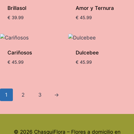
Brillasol
Amor y Ternura
€
39.99
€
45.99
Cariñosos
Dulcebee
€
45.99
€
45.99
1
2
3
→
© 2026 ChasquiFlora – Flores a domicilio en