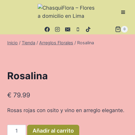
Saltar
al
contenido
0
Inicio
/
Tienda
/
Arreglos Florales
/
Rosalina
Rosalina
€
79.99
Rosas rojas con osito y vino en arreglo elegante.
Rosalina
Añadir al carrito