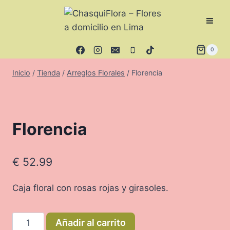
Saltar
al
contenido
0
Inicio
/
Tienda
/
Arreglos Florales
/
Florencia
Florencia
€
52.99
Caja floral con rosas rojas y girasoles.
Florencia
Añadir al carrito