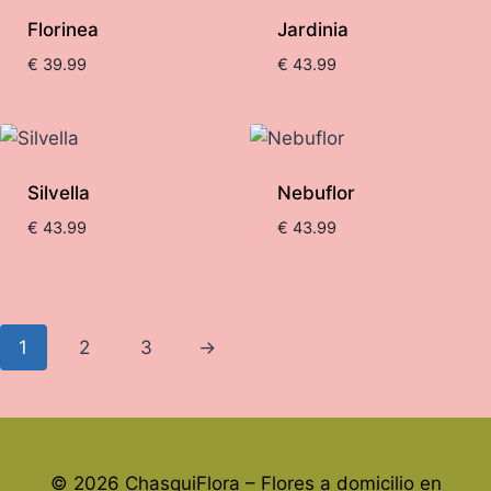
Florinea
Jardinia
€
39.99
€
43.99
Silvella
Nebuflor
€
43.99
€
43.99
1
2
3
→
© 2026 ChasquiFlora – Flores a domicilio en