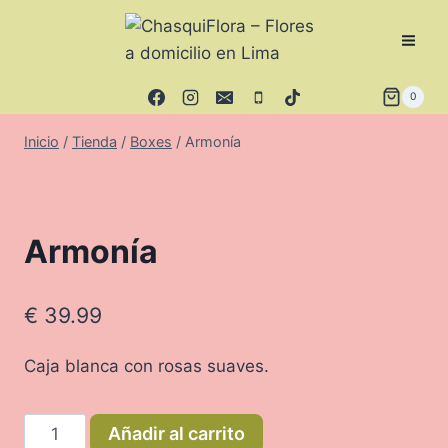
Saltar
al
contenido
0
Inicio
/
Tienda
/
Boxes
/
Armonía
Armonía
€
39.99
Caja blanca con rosas suaves.
Armonía
Añadir al carrito