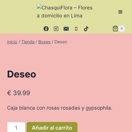
Saltar
al
contenido
0
Inicio
/
Tienda
/
Boxes
/
Deseo
Deseo
€
39.99
Caja blanca con rosas rosadas y gypsophila.
Deseo
Añadir al carrito