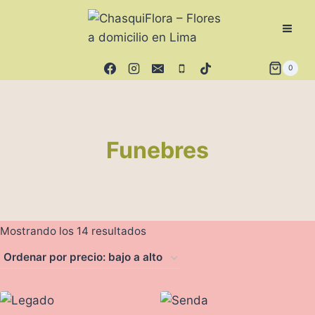
Saltar
al
contenido
0
Funebres
Ordenado
Mostrando los 14 resultados
por
precio:
bajo
a