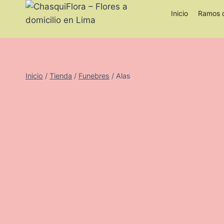
Saltar
Inicio
Ramos d
al
contenido
Inicio
/
Tienda
/
Funebres
/
Alas