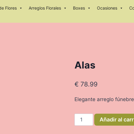
e Flores
Arreglos Florales
Boxes
Ocasiones
C
Alas
€
78.99
Elegante arreglo fúnebre
Alas
Añadir al carr
cantidad