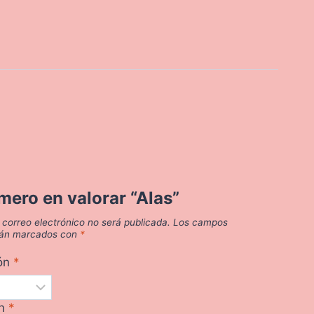
imero en valorar “Alas”
 correo electrónico no será publicada.
Los campos
stán marcados con
*
ión
*
ón
*