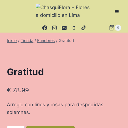
Saltar
al
contenido
0
Inicio
/
Tienda
/
Funebres
/
Gratitud
Gratitud
€
78.99
Arreglo con lirios y rosas para despedidas
solemnes.