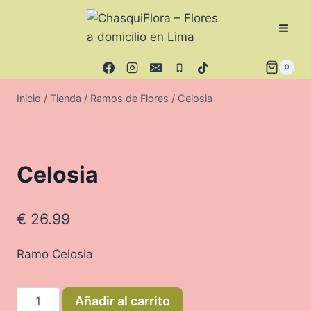
Saltar
al
contenido
0
Inicio
/
Tienda
/
Ramos de Flores
/
Celosia
Celosia
€
26.99
Ramo Celosia
Celosia
Añadir al carrito