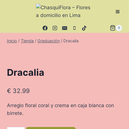
Saltar
al
contenido
0
Inicio
/
Tienda
/
Graduación
/
Dracalia
Dracalia
€
32.99
Arreglo floral coral y crema en caja blanca con
birrete.