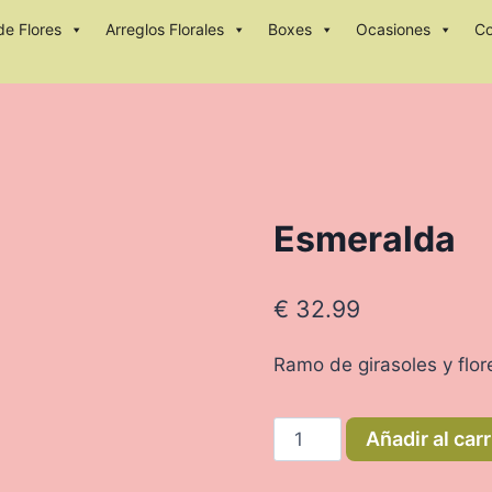
e Flores
Arreglos Florales
Boxes
Ocasiones
C
Esmeralda
€
32.99
Ramo de girasoles y flor
Esmeralda
Añadir al carr
cantidad