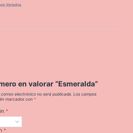
os Variados
imero en valorar “Esmeralda”
 correo electrónico no será publicada.
Los campos
stán marcados con
*
ión
*
ón
*