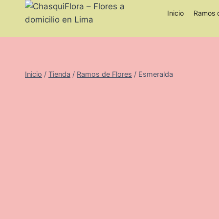
Saltar
Inicio
Ramos d
al
contenido
Inicio
/
Tienda
/
Ramos de Flores
/
Esmeralda