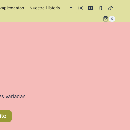
omplementos
Nuestra Historia
0
es variadas.
ito