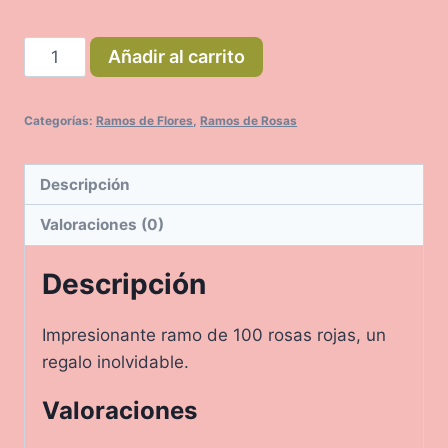
Ramo
Añadir al carrito
con
100
Categorías:
Ramos de Flores
,
Ramos de Rosas
Rosas
Rojas
cantidad
Descripción
Valoraciones (0)
Descripción
Impresionante ramo de 100 rosas rojas, un
regalo inolvidable.
Valoraciones