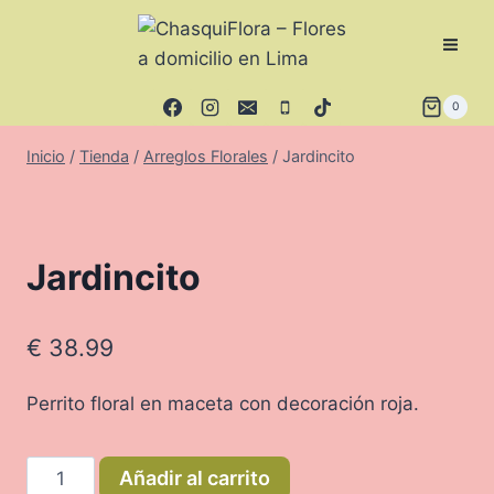
Saltar
al
contenido
0
Inicio
/
Tienda
/
Arreglos Florales
/
Jardincito
Jardincito
€
38.99
Perrito floral en maceta con decoración roja.
Jardincito
Añadir al carrito