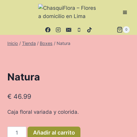
Saltar
al
contenido
0
Inicio
/
Tienda
/
Boxes
/
Natura
Natura
€
46.99
Caja floral variada y colorida.
Natura
Añadir al carrito