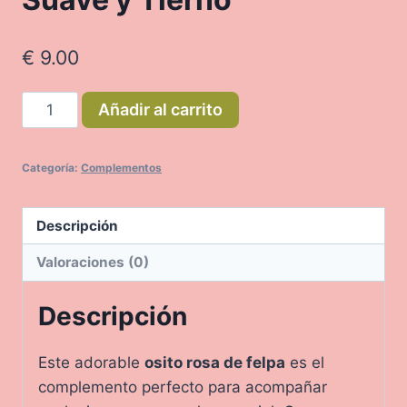
€
9.00
Peluche
Añadir al carrito
Osito
Rosa
Categoría:
Complementos
–
Suave
y
Descripción
Tierno
Valoraciones (0)
cantidad
Descripción
Este adorable
osito rosa de felpa
es el
complemento perfecto para acompañar