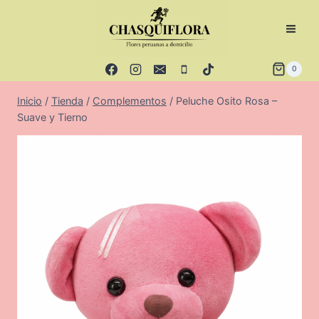
Saltar
al
contenido
0
Inicio
/
Tienda
/
Complementos
/
Peluche Osito Rosa –
Suave y Tierno