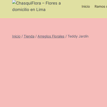
Saltar
Inicio
Ramos d
al
contenido
Inicio
/
Tienda
/
Arreglos Florales
/
Teddy Jardín