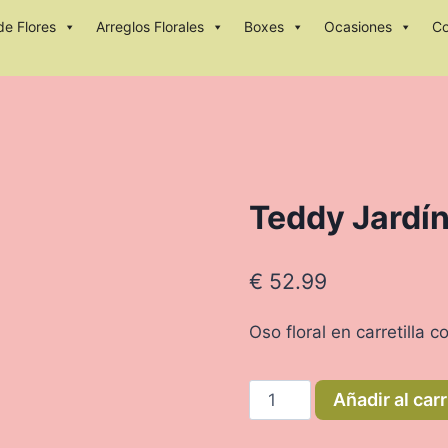
e Flores
Arreglos Florales
Boxes
Ocasiones
C
Teddy Jardí
€
52.99
Oso floral en carretilla c
Teddy
Añadir al carr
Jardín
cantidad