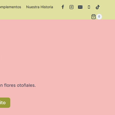
omplementos
Nuestra Historia
0
n
on flores otoñales.
ito