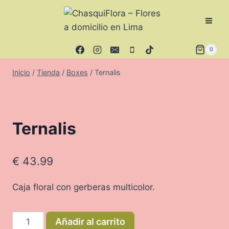
Saltar
al
contenido
0
Inicio
/
Tienda
/
Boxes
/
Ternalis
Ternalis
€
43.99
Caja floral con gerberas multicolor.
Ternalis
Añadir al carrito