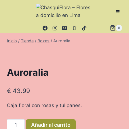
Saltar
al
contenido
0
Inicio
/
Tienda
/
Boxes
/
Auroralia
Auroralia
€
43.99
Caja floral con rosas y tulipanes.
Auroralia
Añadir al carrito