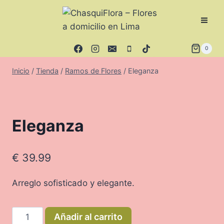
Saltar
al
contenido
0
Inicio
/
Tienda
/
Ramos de Flores
/
Eleganza
Eleganza
€
39.99
Arreglo sofisticado y elegante.
Eleganza
Añadir al carrito