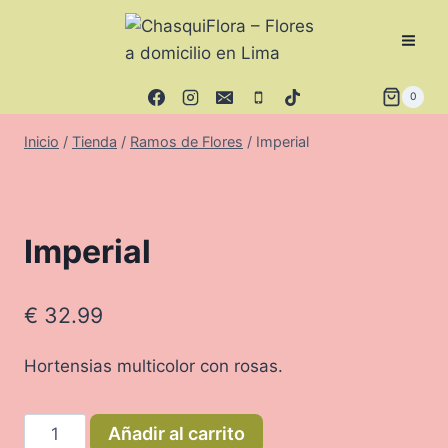
Saltar
al
contenido
0
Inicio
/
Tienda
/
Ramos de Flores
/
Imperial
Imperial
€
32.99
Hortensias multicolor con rosas.
Imperial
Añadir al carrito