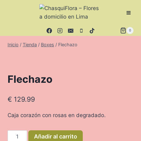
Saltar
al
contenido
0
Inicio
/
Tienda
/
Boxes
/
Flechazo
Flechazo
€
129.99
Caja corazón con rosas en degradado.
Flechazo
Añadir al carrito