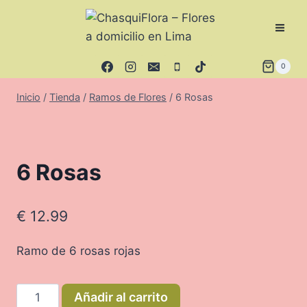
Saltar
al
contenido
0
Inicio
/
Tienda
/
Ramos de Flores
/
6 Rosas
6 Rosas
€
12.99
Ramo de 6 rosas rojas
6
Añadir al carrito